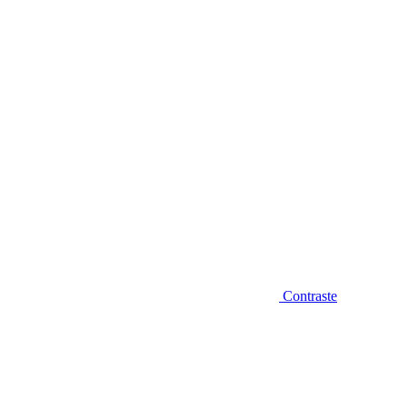
Diminuir fonte
Contraste