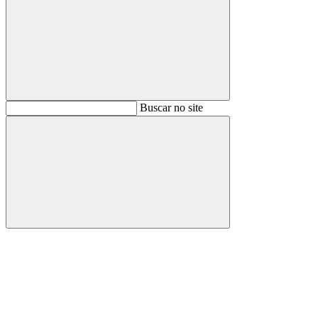
Buscar
Buscar no site
Buscar
Aumentar fonte