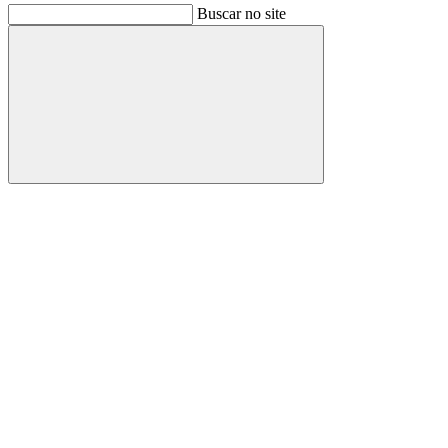
Buscar no site
Buscar
Link para o Facebook
Link para o Instagram