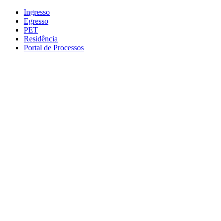
Conteúdo principal
Menu principal
Rodapé
Ingresso
Egresso
PET
Residência
Portal de Processos
Aumentar fonte
Diminuir fonte