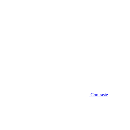
Diminuir fonte
Contraste