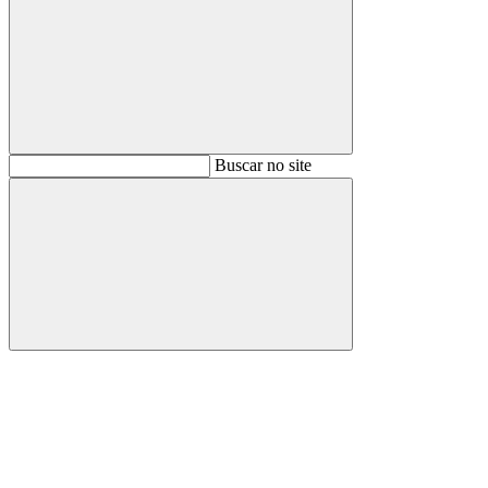
Buscar
Buscar no site
Buscar
Aumentar fonte