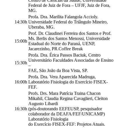
Centro de Ciências da Saúde, Universidade
Federal de Juiz de Fora – UFJF, Juiz de Fora,
MG.
Profa. Dra. Marilita Falangola Accioly.
14:30h
Universidade Federal do Triângulo Mineiro,
Uberaba, MG.
Prof. Dr. Claudinei Ferreira dos Santos e Prof.
Ms. Berlis dos Santos Menossi, Universidade
15:00h
Estadual do Norte do Paraná, UENP,
Jacarezinho, PR.Coffee Break
Profa. Dra. Érica Passos Baciuk, Centro
Universitário Faculdades Associadas de Ensino
15:30h
–
FAE, São João da Boa Vista, SP.
Profa. Dra. Vera Aparecida Madruga,
16:00h
Laboratório Fisiologia do Exercício FISEX-
FEF.
Profs. Drs. Mara Patrícia Traina Chacon
Mikahil, Claudia Regina Cavaglieri, Cleiton
Augusto Libardi
16:30h
(pós-doutorando EEFEUSP, pesquisador
colaborador da DEAFA/FEF/UNICAMP)
Laboratório Fisiologia
do Exercício FISEX-FEF: Projetos Atuais.