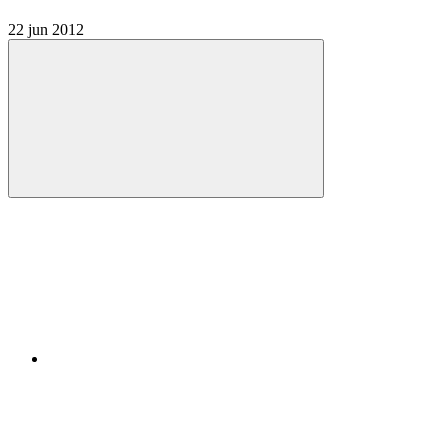
22 jun 2012
Compartilhar
Compartilhar po
Compartilhar n