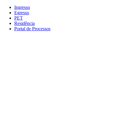
Conteúdo principal
Menu principal
Rodapé
Ingresso
Egresso
PET
Residência
Portal de Processos
Aumentar fonte
Diminuir fonte