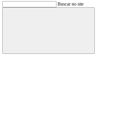
Buscar no site
Buscar
Link para o Facebook
Link para o Instagram